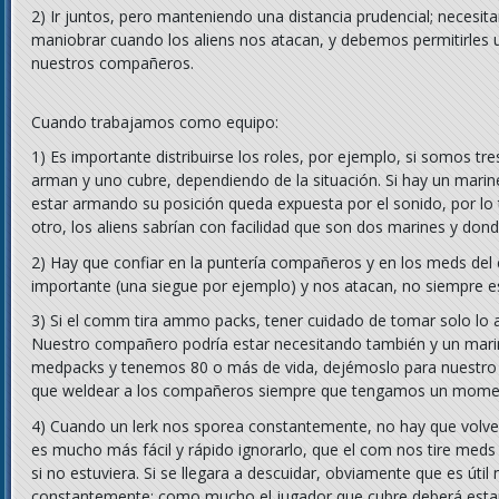
2) Ir juntos, pero manteniendo una distancia prudencial; neces
maniobrar cuando los aliens nos atacan, y debemos permitirles un
nuestros compañeros.
Cuando trabajamos como equipo:
1) Es importante distribuirse los roles, por ejemplo, si somos t
arman y uno cubre, dependiendo de la situación. Si hay un marin
estar armando su posición queda expuesta por el sonido, por lo 
otro, los aliens sabrían con facilidad que son dos marines y dond
2) Hay que confiar en la puntería compañeros y en los meds de
importante (una siegue por ejemplo) y nos atacan, no siempre es
3) Si el comm tira ammo packs, tener cuidado de tomar solo lo 
Nuestro compañero podría estar necesitando también y un marin
medpacks y tenemos 80 o más de vida, dejémoslo para nuestro
que weldear a los compañeros siempre que tengamos un momen
4) Cuando un lerk nos sporea constantemente, no hay que volver
es mucho más fácil y rápido ignorarlo, que el com nos tire med
si no estuviera. Si se llegara a descuidar, obviamente que es úti
constantemente; como mucho el jugador que cubre deberá estar