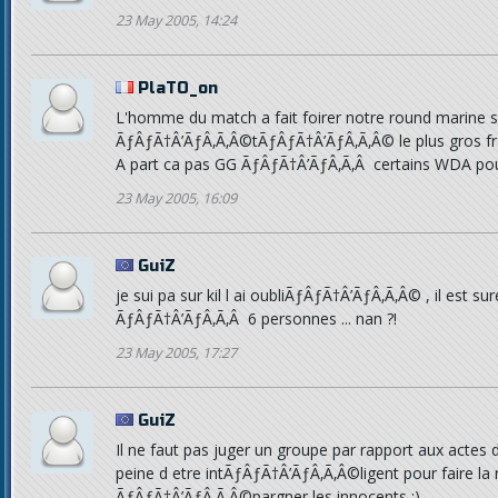
23 May 2005, 14:24
PlaTO_on
L'homme du match a fait foirer notre round marine su
ÃƒÂƒÃ†Â’ÃƒÂ‚Ã‚Â©tÃƒÂƒÃ†Â’ÃƒÂ‚Ã‚Â© le plus gros fra
A part ca pas GG ÃƒÂƒÃ†Â’ÃƒÂ‚Ã‚Â certains WDA pou
23 May 2005, 16:09
GuiZ
je sui pa sur kil l ai oubliÃƒÂƒÃ†Â’ÃƒÂ‚Ã‚Â© , il est
ÃƒÂƒÃ†Â’ÃƒÂ‚Ã‚Â 6 personnes ... nan ?!
23 May 2005, 17:27
GuiZ
Il ne faut pas juger un groupe par rapport aux actes 
peine d etre intÃƒÂƒÃ†Â’ÃƒÂ‚Ã‚Â©ligent pour faire la
ÃƒÂƒÃ†Â’ÃƒÂ‚Ã‚Â©pargner les innocents :)