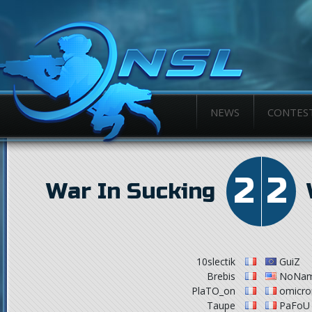
NEWS
CONTES
2
2
War In Sucking
Hive
10slectik
GuiZ
Brebis
NoNa
PlaTO_on
omicro
Taupe
PaFoU