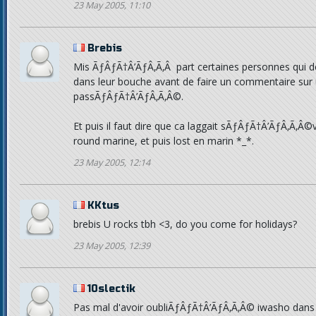
23 May 2005, 11:10
Brebis
Mis ÃƒÂƒÃ†Â’ÃƒÂ‚Ã‚Â part certaines personnes qui de
dans leur bouche avant de faire un commentaire sur u
passÃƒÂƒÃ†Â’ÃƒÂ‚Ã‚Â©.
Et puis il faut dire que ca laggait sÃƒÂƒÃ†Â’ÃƒÂ‚Ã‚Â
round marine, et puis lost en marin *_*.
23 May 2005, 12:14
KKtus
brebis U rocks tbh <3, do you come for holidays?
23 May 2005, 12:39
10slectik
Pas mal d'avoir oubliÃƒÂƒÃ†Â’ÃƒÂ‚Ã‚Â© iwasho dans l