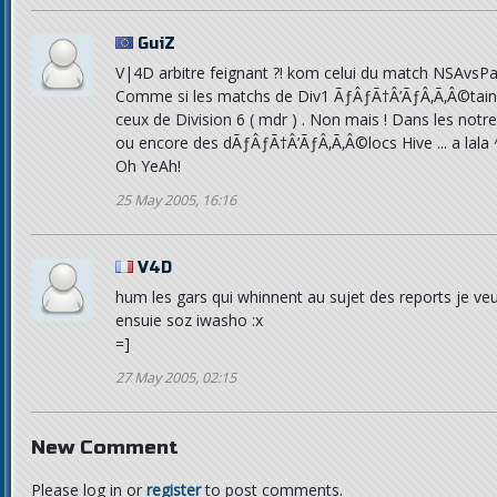
GuiZ
V|4D arbitre feignant ?! kom celui du match NSAvsPa
Comme si les matchs de Div1 ÃƒÂƒÃ†Â’ÃƒÂ‚Ã‚Â©tain
ceux de Division 6 ( mdr ) . Non mais ! Dans les notr
ou encore des dÃƒÂƒÃ†Â’ÃƒÂ‚Ã‚Â©locs Hive ... a lala 
Oh YeAh!
25 May 2005, 16:16
V4D
hum les gars qui whinnent au sujet des reports je veux 
ensuie soz iwasho :x
=]
27 May 2005, 02:15
New Comment
Please log in or
register
to post comments.