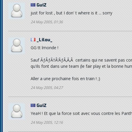
GuiZ
just for lost , but I don' t where is it ... sorry
24 May 2005, 01:36
_Lilou_
GG tt lmonde !
Sauf ÃƒÂƒÃ†Â’ÃƒÂ‚Ã‚Â certains qui ne savent pas con
qu'ils font dans une team (le fair play et la bonne hume
Aller a une prochaine fois en train ! ;)
24 May 2005, 04:27
GuiZ
YeaH ! Et que la force soit avec vous contre les Pant
24 May 2005, 12:16