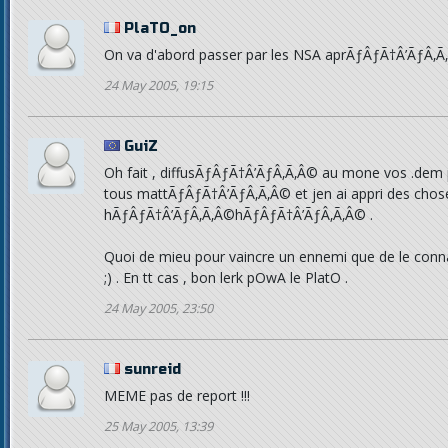
PlaTO_on
On va d'abord passer par les NSA aprÃƒÂƒÃ†Â’ÃƒÂ‚Ã‚
24 May 2005, 19:15
GuiZ
Oh fait , diffusÃƒÂƒÃ†Â’ÃƒÂ‚Ã‚Â© au mone vos .dem pe
tous mattÃƒÂƒÃ†Â’ÃƒÂ‚Ã‚Â© et jen ai appri des chose
hÃƒÂƒÃ†Â’ÃƒÂ‚Ã‚Â©hÃƒÂƒÃ†Â’ÃƒÂ‚Ã‚Â© .
Quoi de mieu pour vaincre un ennemi que de le connai
;) . En tt cas , bon lerk pOwA le PlatO .
24 May 2005, 23:50
sunreid
MEME pas de report !!!
25 May 2005, 13:39