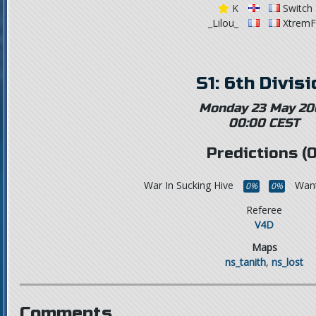
K
Switch
_Lilou_
XtremF
S1: 6th Divisi
Monday 23 May 20
00:00 CEST
Predictions (0
War In Sucking Hive
Want
0%
0%
Referee
V4D
Maps
ns_tanith
,
ns_lost
Comments